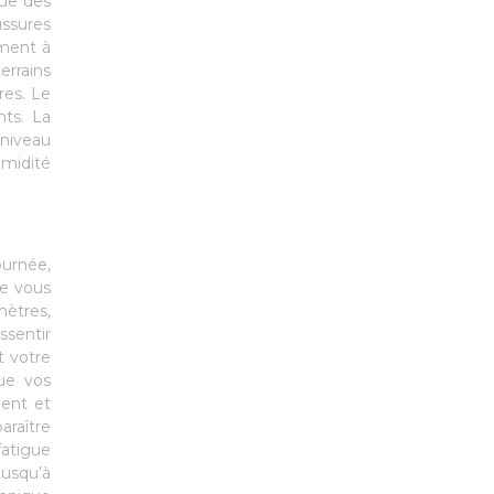
que des
ussures
ement à
errains
res. Le
ts. La
 niveau
umidité
ournée,
ue vous
mètres,
ssentir
t votre
que vos
ment et
araître
fatigue
jusqu’à