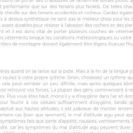
dons de porter des chaussures de randonnée solides plutôt 
performante que sur des terrains plus faciles). De telles cha
 la cheville sur des terrains accidentés et rocheux. Gardez égal
es à dessus synthétique ne sont pas le meilleur choix pour les t
assez durables pour résister à l’abrasion des rochers et des pier
et il est donc vital de porter plusieurs couches de vêtemen
des vêtements lorsque les conditions météorologiques ou votre
entiers de montagne doivent également être légers, évacuer l’h
s quand on se lance sur la piste. Mais à la fin de la longue j
ne rouliez à votre propre rythme. Sinon, choisissez un rythme q
 cela peut sembler un peu difficile, mais après quelques kilo
oir retrouvé vos forces. La plupart des gens commencent à re
es. Plus vous êtes haut, moins il y a d’oxygène dans l’air et don
our fournir à vos cellules suffisamment d’oxygène, tandis 
abitué aux hautes altitudes, il est judicieux de monter lente
certains cas (bien que rarement), le mal d’altitude aigu peut app
 symptômes tels que perte d’appétit, nausées, vomissements, 
ndre, car les symptômes du mal d’altitude aigu peuvent durer 