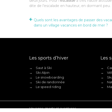
deux jours. Pour l’
escalade
à très haute altitud
dite de l’escalade en hauteur, en dormant peu.
Quels sont les avantages de passer des vac
dans un village vacances en bord de mer ?
Les sports d’hiver
Les s
→
Saut à Ski
→
Can
→
Ski Alpin
→
Vé
→
Le snowboarding
→
Ska
→
Ski de randonnée
→
Nat
→
Le speed riding
→
Ma
Voyages, sports et aventures