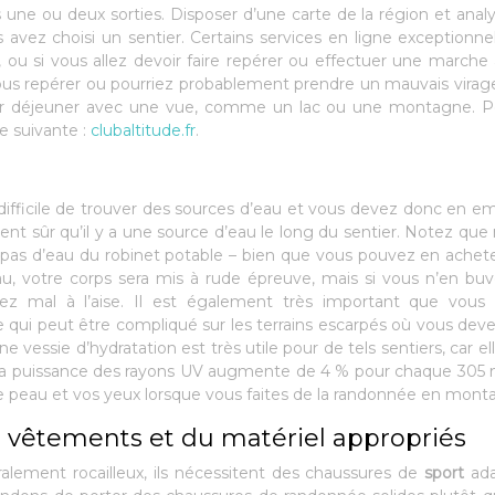
une ou deux sorties. Disposer d’une carte de la région et analy
avez choisi un sentier. Certains services en ligne exceptionne
 ou si vous allez devoir faire repérer ou effectuer une marche a
vous repérer ou pourriez probablement prendre un mauvais virag
our déjeuner avec une vue, comme un lac ou une montagne. P
se suivante :
clubaltitude.fr
.
difficile de trouver des sources d’eau et vous devez donc en e
nt sûr qu’il y a une source d’eau le long du sentier. Notez q
pas d’eau du robinet potable – bien que vous pouvez en achet
au, votre corps sera mis à rude épreuve, mais si vous n’en bu
ez mal à l’aise. Il est également très important que vous 
 qui peut être compliqué sur les terrains escarpés où vous deve
e vessie d’hydratation est très utile pour de tels sentiers, car el
 La puissance des rayons UV augmente de 4 % pour chaque 305
re peau et vos yeux lorsque vous faites de la randonnée en mon
 vêtements et du matériel appropriés
ement rocailleux, ils nécessitent des chaussures de
sport
ada