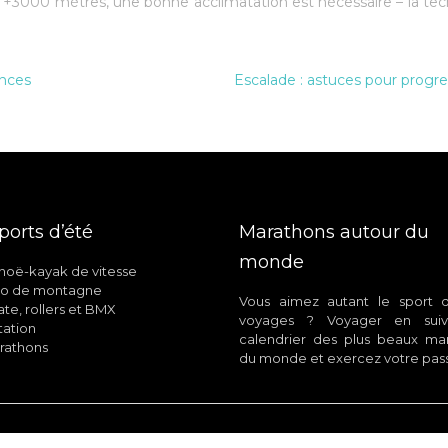
e +3000 mètres, une bonne acclimatation est nécessaire – la te
ances
Escalade : astuces pour progre
ports d’été
Marathons autour du
monde
oë-kayak de vitesse
lo de montagne
Vous aimez autant le sport 
te, rollers et BMX
voyages ? Voyager en suiv
ation
calendrier des plus beaux ma
rathons
du monde et exercez votre pass