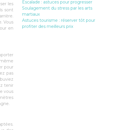
Escalade : astuces pour progresser
ser les
Soulagement du stress par les arts
ls sont
martiaux
rrière.
Astuces tourisme : réserver tôt pour
e. Vous
profiter des meilleurs prix
our en
mporter
ue même
er pour
vez pas
buviez
z tenir
le vous
 mètres
tagne.
ptées.